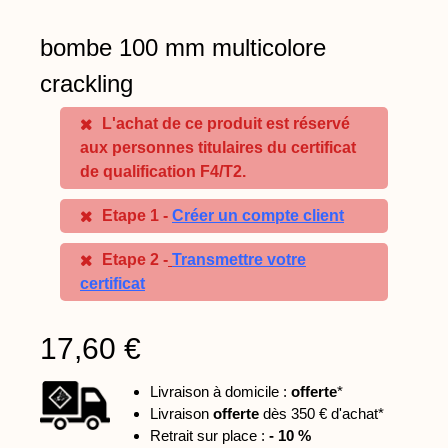
bombe 100 mm multicolore
crackling
L'achat de ce produit est réservé
aux personnes titulaires du certificat
de qualification F4/T2.
Etape 1 -
Créer un compte client
Etape 2 -
Transmettre votre
certificat
17,60 €
Livraison à domicile :
offerte
*
Livraison
offerte
dès 350 € d'achat*
Retrait sur place :
- 10 %