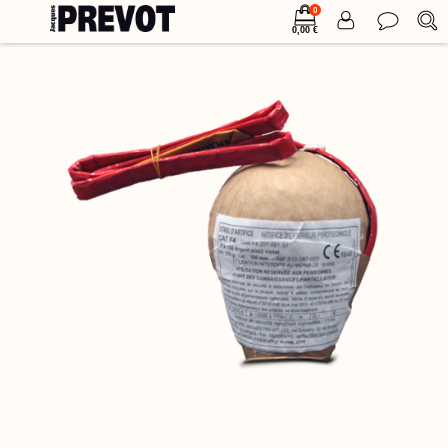
0
0,00 €