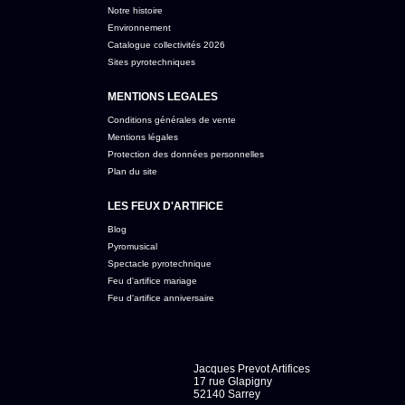
Notre histoire
Environnement
Catalogue collectivités 2026
Sites pyrotechniques
MENTIONS LEGALES
Conditions générales de vente
Mentions légales
Protection des données personnelles
Plan du site
LES FEUX D'ARTIFICE
Blog
Pyromusical
Spectacle pyrotechnique
Feu d'artifice mariage
Feu d'artifice anniversaire
Jacques Prevot Artifices
17 rue Glapigny
52140 Sarrey