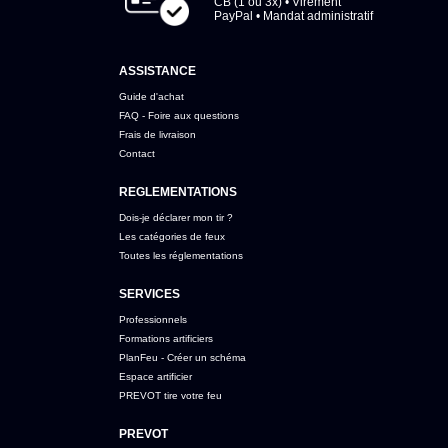
CB (1 ou 3x) • Virement
PayPal • Mandat administratif
ASSISTANCE
Guide d'achat
FAQ - Foire aux questions
Frais de livraison
Contact
REGLEMENTATIONS
Dois-je déclarer mon tir ?
Les catégories de feux
Toutes les réglementations
SERVICES
Professionnels
Formations artificiers
PlanFeu - Créer un schéma
Espace artificier
PREVOT tire votre feu
PREVOT