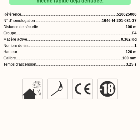
mèche rapide déjà dénudée.
Référence
510025000
N° d'homologation
1646-f4-201-081-37
Distance de sécurité
100 m
Groupe
F4
Matière active
0.362 Kg
Nombre de tirs
1
Hauteur
120 m
Calibre
100 mm
Temps d’ascension
3.25 s