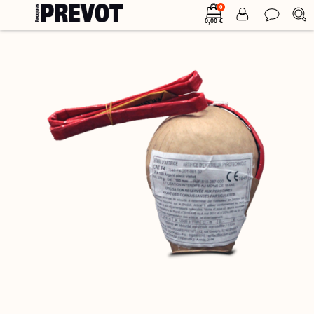
0
0,00 €