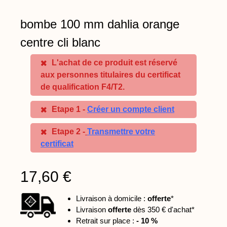
bombe 100 mm dahlia orange
centre cli blanc
L'achat de ce produit est réservé
aux personnes titulaires du certificat
de qualification F4/T2.
Etape 1 -
Créer un compte client
Etape 2 -
Transmettre votre
certificat
17,60 €
Livraison à domicile :
offerte
*
Livraison
offerte
dès 350 € d'achat*
Retrait sur place :
- 10 %