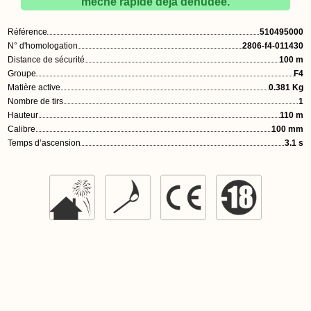
mèche rapide déjà dénudée.
Référence
510495000
N° d'homologation
2806-f4-011430
Distance de sécurité
100 m
Groupe
F4
Matière active
0.381 Kg
Nombre de tirs
1
Hauteur
110 m
Calibre
100 mm
Temps d’ascension
3.1 s