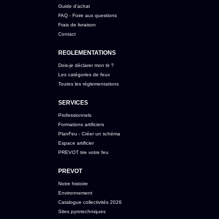
Guide d'achat
FAQ - Foire aux questions
Frais de livraison
Contact
REGLEMENTATIONS
Dois-je déclarer mon tir ?
Les catégories de feux
Toutes les réglementations
SERVICES
Professionnels
Formations artificiers
PlanFeu - Créer un schéma
Espace artificier
PREVOT tire votre feu
PREVOT
Notre histoire
Environnement
Catalogue collectivités 2026
Sites pyrotechniques