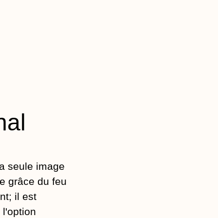
nal
la seule image
e grâce du feu
t; il est
l'option