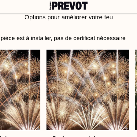
tes
Feux musicaux
Grands spectacles
Sur-mesure
Produ
TRE FEU
Options pour améliorer votre feu
èce est à installer, pas de certificat nécessaire