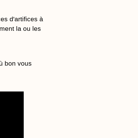
s d'artifices à
ement la ou les
où bon vous