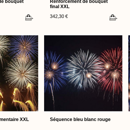
de bouquet
Renforcement de bouquet
final XXL
342,30 €
+
+
mentaire XXL
Séquence bleu blanc rouge