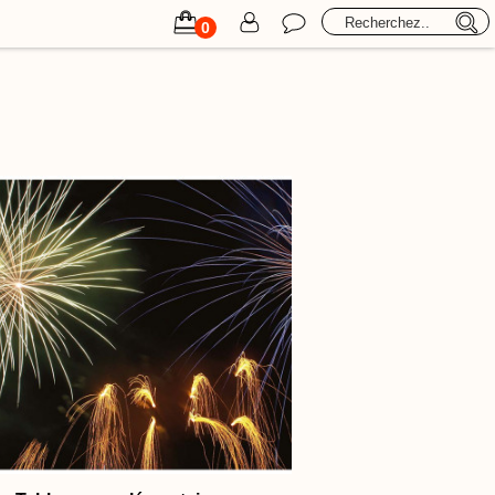
its
Retraite aux flambeaux
Formations
Professionnels
0