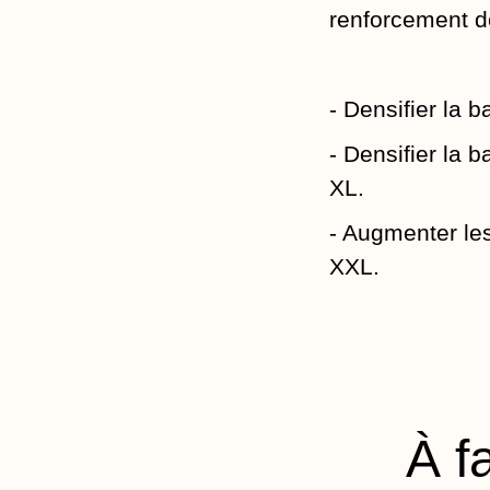
renforcement de
- Densifier la b
- Densifier la b
XL.
- Augmenter les
XXL.
À fa