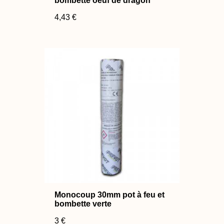
bombette oeuf de dragon
4,43 €
Monocoup 30mm pot à feu et
bombette verte
3 €