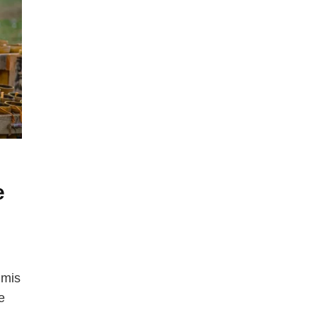
e
umis
e