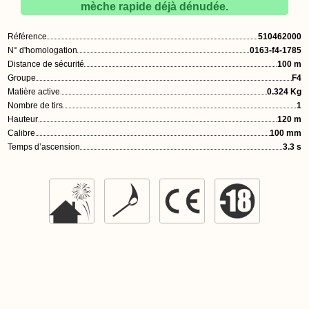
mèche rapide déjà dénudée.
Référence
510462000
N° d'homologation
0163-f4-1785
Distance de sécurité
100 m
Groupe
F4
Matière active
0.324 Kg
Nombre de tirs
1
Hauteur
120 m
Calibre
100 mm
Temps d’ascension
3.3 s