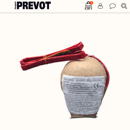
0
0,00 €