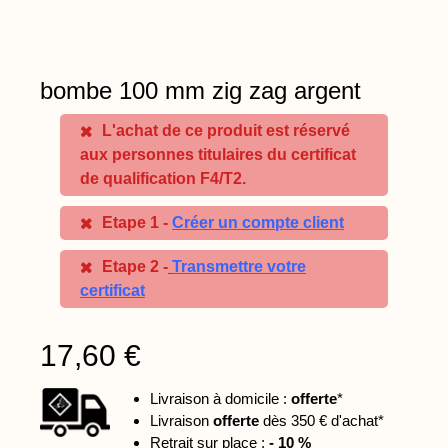
bombe 100 mm zig zag argent
L'achat de ce produit est réservé
aux personnes titulaires du certificat
de qualification F4/T2.
Etape 1 -
Créer un compte client
Etape 2 -
Transmettre votre
certificat
17,60 €
Livraison à domicile :
offerte
*
Livraison
offerte
dès 350 € d'achat*
Retrait sur place :
- 10 %