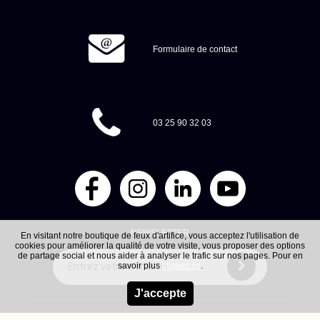
Formulaire de contact
03 25 90 32 03
NEWSLETTER
En visitant notre boutique de feux d'artifice, vous acceptez l'utilisation de
cookies pour améliorer la qualité de votre visite, vous proposer des options
de partage social et nous aider à analyser le trafic sur nos pages. Pour en
savoir plus
cliquez ici
.
J'accepte