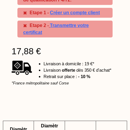
Etape 1 -
Créer un compte client
Etape 2 -
Transmettre votre
certificat
17,88 €
Livraison à domicile : 19 €*
Livraison
offerte
dès 350 € d'achat*
Retrait sur place :
- 10 %
*France métropolitaine sauf Corse
Diamètr
Diamètr