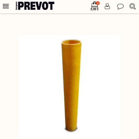
0
0,00 €