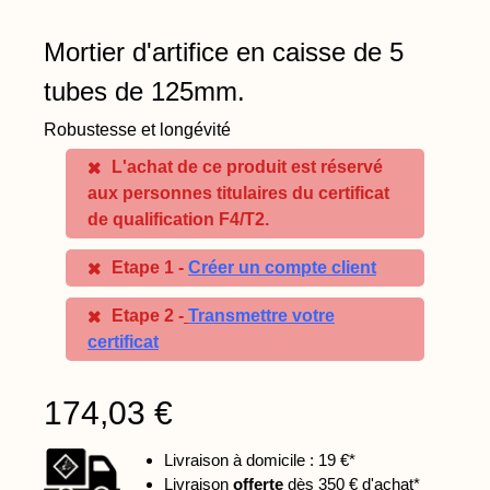
Mortier d'artifice en caisse de 5
tubes de 125mm.
Robustesse et longévité
L'achat de ce produit est réservé
aux personnes titulaires du certificat
de qualification F4/T2.
Etape 1 -
Créer un compte client
Etape 2 -
Transmettre votre
certificat
174,03 €
Livraison à domicile : 19 €*
Livraison
offerte
dès 350 € d'achat*