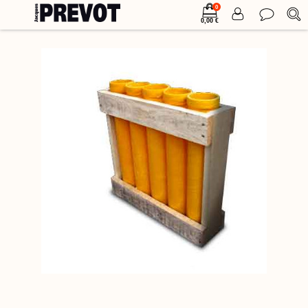
0
0,00 €