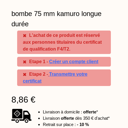
bombe 75 mm kamuro longue
durée
L'achat de ce produit est réservé
aux personnes titulaires du certificat
de qualification F4/T2.
Etape 1 -
Créer un compte client
Etape 2 -
Transmettre votre
certificat
8,86 €
Livraison à domicile :
offerte
*
Livraison
offerte
dès 350 € d'achat*
Retrait sur place :
- 10 %