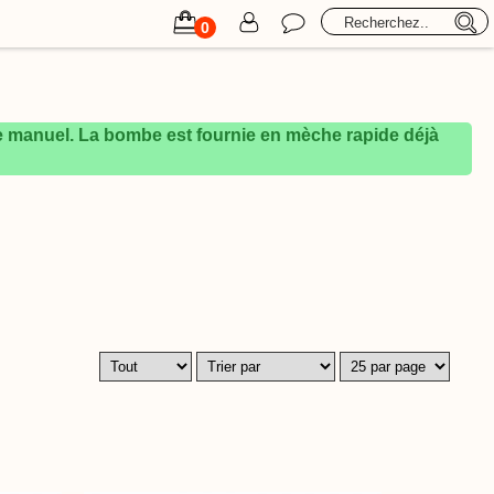
its
Retraite aux flambeaux
Formations
Professionnels
0
e manuel. La bombe est fournie en mèche rapide déjà