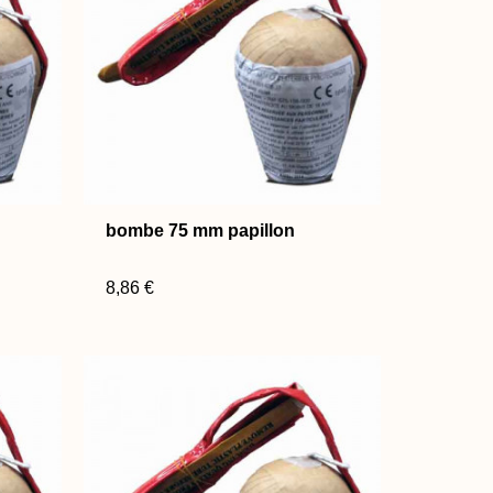
bombe 75 mm papillon
8,86 €