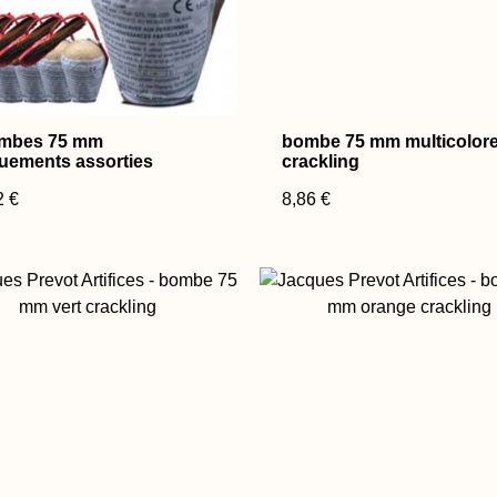
ombes 75 mm
bombe 75 mm multicolor
uements assorties
crackling
2 €
8,86 €