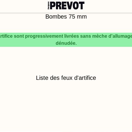
tes
Feux musicaux
Grands spectacles
Sur-mesure
Produ
 MM
Bombes 75 mm
rtifice sont progressivement livrées sans mèche d'allumag
dénudée.
Liste des feux d'artifice