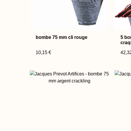
bombe 75 mm cli rouge
5 b
craq
10,15 €
42,3