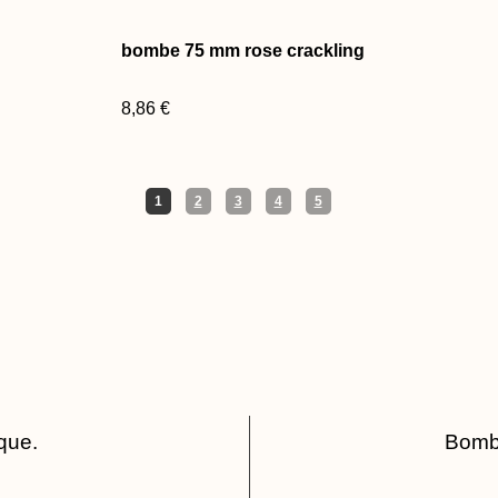
bombe 75 mm rose crackling
8,86 €
1
2
3
4
5
que.
Bombe