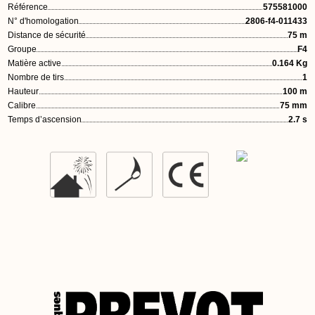
Référence
575581000
N° d'homologation
2806-f4-011433
Distance de sécurité
75 m
Groupe
F4
Matière active
0.164 Kg
Nombre de tirs
1
Hauteur
100 m
Calibre
75 mm
Temps d’ascension
2.7 s