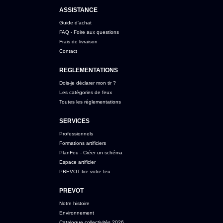
ASSISTANCE
Guide d'achat
FAQ - Foire aux questions
Frais de livraison
Contact
REGLEMENTATIONS
Dois-je déclarer mon tir ?
Les catégories de feux
Toutes les réglementations
SERVICES
Professionnels
Formations artificiers
PlanFeu - Créer un schéma
Espace artificier
PREVOT tire votre feu
PREVOT
Notre histoire
Environnement
Catalogue collectivités 2026