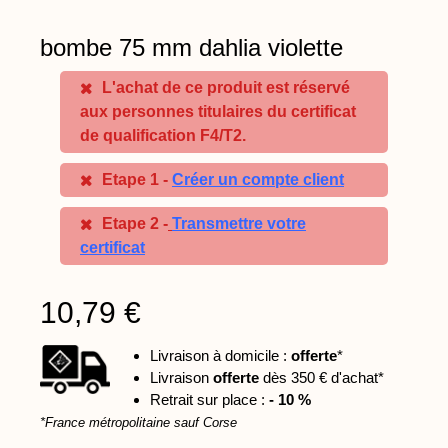
bombe 75 mm dahlia violette
L'achat de ce produit est réservé
aux personnes titulaires du certificat
de qualification F4/T2.
Etape 1 -
Créer un compte client
Etape 2 -
Transmettre votre
certificat
10,79 €
Livraison à domicile :
offerte
*
Livraison
offerte
dès 350 € d'achat*
Retrait sur place :
- 10 %
*France métropolitaine sauf Corse