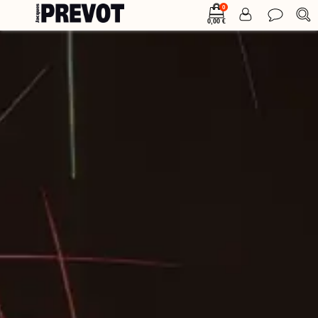
0
0,00 €