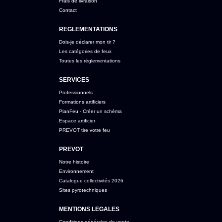
Frais de livraison
Contact
REGLEMENTATIONS
Dois-je déclarer mon tir ?
Les catégories de feux
Toutes les réglementations
SERVICES
Professionnels
Formations artificiers
PlanFeu - Créer un schéma
Espace artificier
PREVOT tire votre feu
PREVOT
Notre histoire
Environnement
Catalogue collectivités 2026
Sites pyrotechniques
MENTIONS LEGALES
Conditions générales de vente