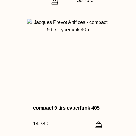
58,70 €
+
compact 9 tirs cyberfunk 405
14,78 €
+