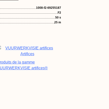
1008-f2-69255187
F2
50 s
25 m
roduits de la gamme
UURWERKVISIE artifices®