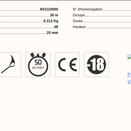
603110000
N° d'homologation
30 m
Groupe
0.312 Kg
Durée
48
Hauteur
20 mm
50
SECONDES
P
V