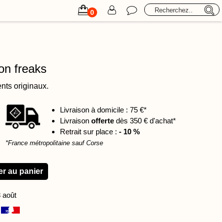
its
Retraite aux flambeaux
Formations
Professionnels
0
on freaks
ts originaux.
Livraison à domicile : 75 €*
Livraison
offerte
dès 350 € d'achat*
Retrait sur place :
- 10 %
*France métropolitaine sauf Corse
8 août