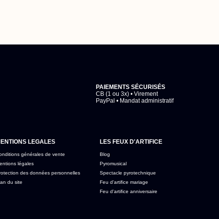
PAIEMENTS SÉCURISÉS
CB (1 ou 3x) • Virement
PayPal • Mandat administratif
ENTIONS LEGALES
LES FEUX D'ARTIFICE
onditions générales de vente
Blog
entions légales
Pyromusical
rotection des données personnelles
Spectacle pyrotechnique
an du site
Feu d'artifice mariage
Feu d'artifice anniversaire