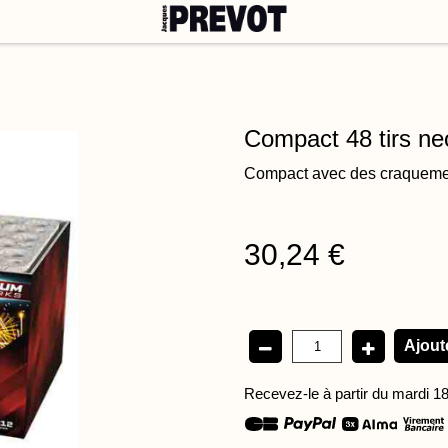
tes
Feux musicaux
Grands spectacles
Sur-mesure
Produ
COMPACT 48 TIRS NEON FREAKS
Compact 48 tirs ne
Compact avec des craquemen
30,24 €
Recevez-le à partir du mardi 1