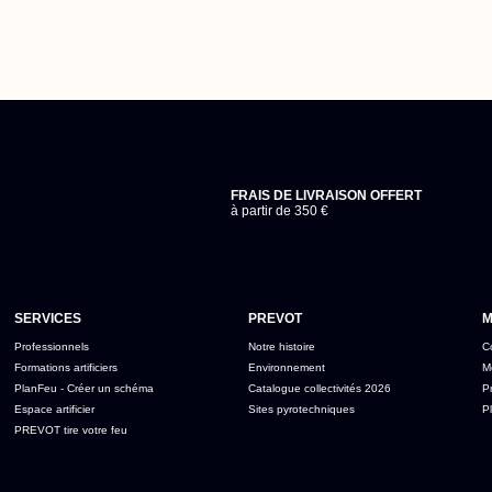
FRAIS DE LIVRAISON OFFERT
à partir de 350 €
SERVICES
PREVOT
M
Professionnels
Notre histoire
C
Formations artificiers
Environnement
M
PlanFeu - Créer un schéma
Catalogue collectivités 2026
P
Espace artificier
Sites pyrotechniques
Pl
PREVOT tire votre feu