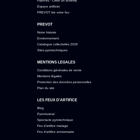
PlanFeu - Créer un schéma
Espace artificier
PREVOT tire votre feu
PREVOT
Notre histoire
Environnement
Catalogue collectivités 2026
Sites pyrotechniques
MENTIONS LEGALES
Conditions générales de vente
Mentions légales
Protection des données personnelles
Plan du site
LES FEUX D'ARTIFICE
Blog
Pyromusical
Spectacle pyrotechnique
Feu d'artifice mariage
Feu d'artifice anniversaire