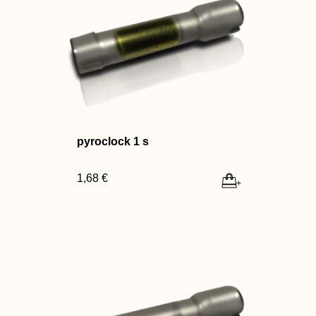
pyroclock 1 s
1,68 €
+