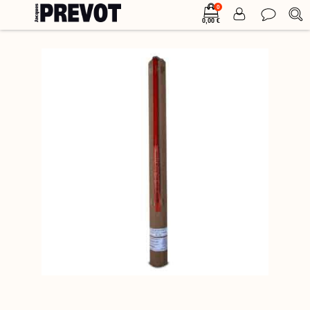
0
0,00 €