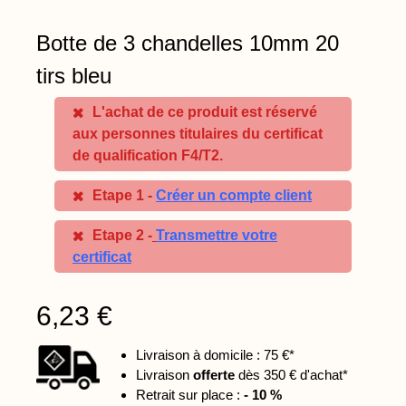
Botte de 3 chandelles 10mm 20
tirs bleu
L'achat de ce produit est réservé
aux personnes titulaires du certificat
de qualification F4/T2.
Etape 1 -
Créer un compte client
Etape 2 -
Transmettre votre
certificat
6,23 €
Livraison à domicile : 75 €*
Livraison
offerte
dès 350 € d'achat*
Retrait sur place :
- 10 %