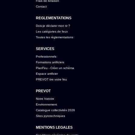
Frais de livraison
Contact
REGLEMENTATIONS
Dois-je déclarer mon tir ?
Les catégories de feux
Toutes les réglementations
SERVICES
Professionnels
Formations artificiers
PlanFeu - Créer un schéma
Espace artificier
PREVOT tire votre feu
PREVOT
Notre histoire
Environnement
Catalogue collectivités 2026
Sites pyrotechniques
MENTIONS LEGALES