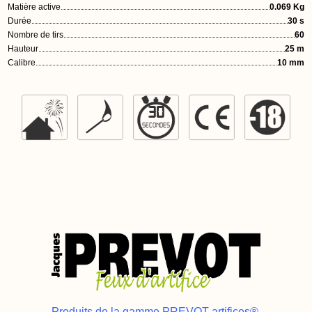
Matière active
0.069 Kg
Durée
30 s
Nombre de tirs
60
Hauteur
25 m
Calibre
10 mm
30
SECONDES
Produits de la gamme PREVOT artifices®