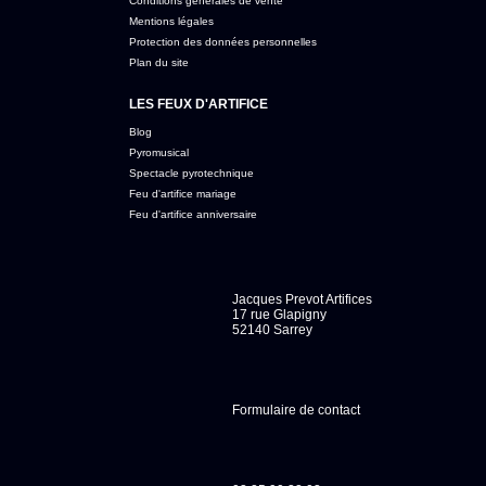
Conditions générales de vente
Mentions légales
Protection des données personnelles
Plan du site
LES FEUX D'ARTIFICE
Blog
Pyromusical
Spectacle pyrotechnique
Feu d'artifice mariage
Feu d'artifice anniversaire
Jacques Prevot Artifices
17 rue Glapigny
52140 Sarrey
Formulaire de contact