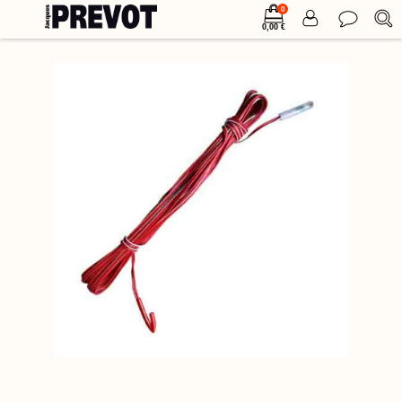
0
0,00 €