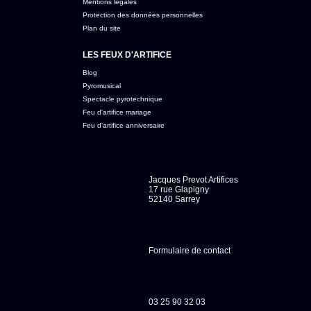
Mentions légales
Protection des données personnelles
Plan du site
LES FEUX D'ARTIFICE
Blog
Pyromusical
Spectacle pyrotechnique
Feu d'artifice mariage
Feu d'artifice anniversaire
Jacques Prevot Artifices
17 rue Glapigny
52140 Sarrey
Formulaire de contact
03 25 90 32 03