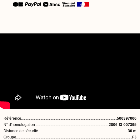
Référence
500397000
N° d'homologation
2806-f3-007395
Distance de sécurité
30 m
Groupe
F3