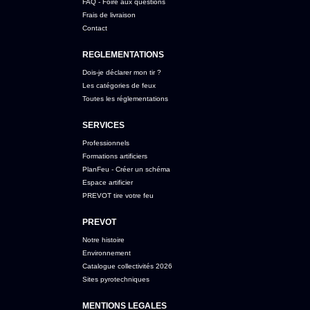
FAQ - Foire aux questions
Frais de livraison
Contact
REGLEMENTATIONS
Dois-je déclarer mon tir ?
Les catégories de feux
Toutes les réglementations
SERVICES
Professionnels
Formations artificiers
PlanFeu - Créer un schéma
Espace artificier
PREVOT tire votre feu
PREVOT
Notre histoire
Environnement
Catalogue collectivités 2026
Sites pyrotechniques
MENTIONS LEGALES