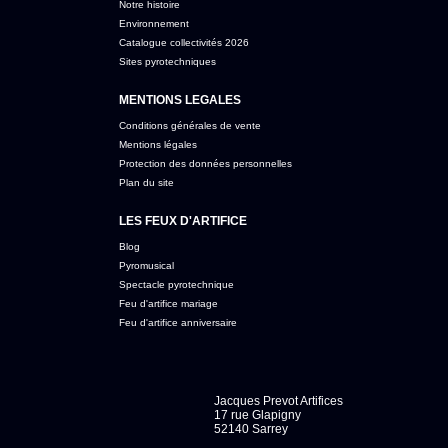
Notre histoire
Environnement
Catalogue collectivités 2026
Sites pyrotechniques
MENTIONS LEGALES
Conditions générales de vente
Mentions légales
Protection des données personnelles
Plan du site
LES FEUX D'ARTIFICE
Blog
Pyromusical
Spectacle pyrotechnique
Feu d'artifice mariage
Feu d'artifice anniversaire
Jacques Prevot Artifices
17 rue Glapigny
52140 Sarrey