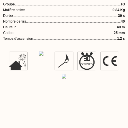
Groupe
F3
Matière active
0.84 Kg
Durée
30 s
Nombre de tirs
40
Hauteur
40 m
Calibre
25 mm
Temps d’ascension
1.2 s
30
SECONDES