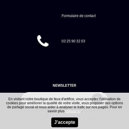
Formulaire de contact
03 25 90 32 03
NEWSLETTER
En visitant notre boutique de feux d'artifice, vous acceptez l'utilisation de
cookies pour améliorer la qualité de votre visite, vous proposer des options
de partage social et nous aider à analyser le trafic sur nos pages. Pour en
savoir plus
cliquez ici
.
Copyright
2026
- sarl Jacques Prevot Artifices
J'accepte