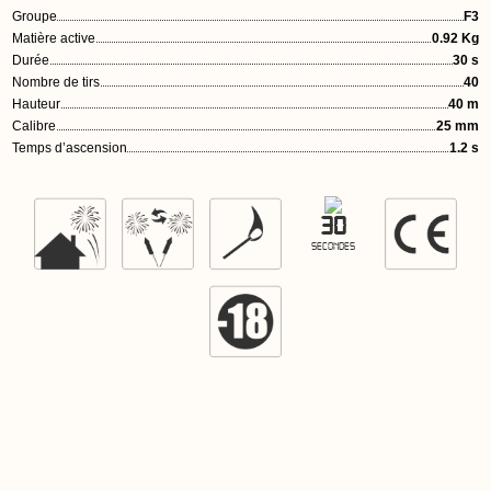
Groupe
F3
Matière active
0.92 Kg
Durée
30 s
Nombre de tirs
40
Hauteur
40 m
Calibre
25 mm
Temps d’ascension
1.2 s
30
SECONDES