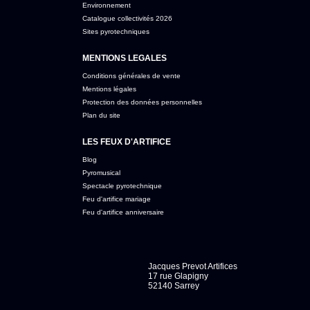
Environnement
Catalogue collectivités 2026
Sites pyrotechniques
MENTIONS LEGALES
Conditions générales de vente
Mentions légales
Protection des données personnelles
Plan du site
LES FEUX D'ARTIFICE
Blog
Pyromusical
Spectacle pyrotechnique
Feu d'artifice mariage
Feu d'artifice anniversaire
Jacques Prevot Artifices
17 rue Glapigny
52140 Sarrey