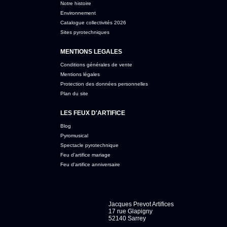
Notre histoire
Environnement
Catalogue collectivités 2026
Sites pyrotechniques
MENTIONS LEGALES
Conditions générales de vente
Mentions légales
Protection des données personnelles
Plan du site
LES FEUX D'ARTIFICE
Blog
Pyromusical
Spectacle pyrotechnique
Feu d'artifice mariage
Feu d'artifice anniversaire
Jacques Prevot Artifices
17 rue Glapigny
52140 Sarrey