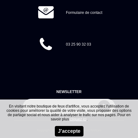
Formulaire de contact
03 25 90 32 03
NEWSLETTER
En visitant notre boutique de feux d'artifice, vous acceptez l'utilisation de
cookies pour améliorer la qualité de votre visite, vous proposer des options
de partage social et nous aider à analyser le trafic sur nos pages. Pour en
savoir plus
cliquez ici
.
Copyright
2026
- sarl Jacques Prevot Artifices
J'accepte