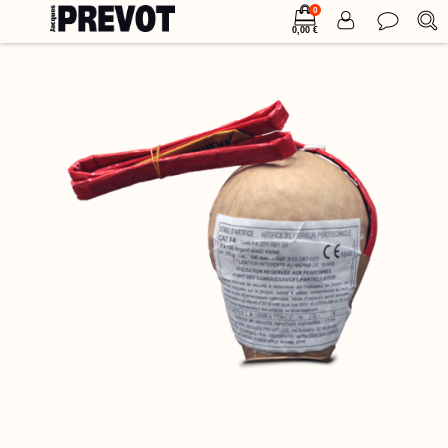
0
0,00 €