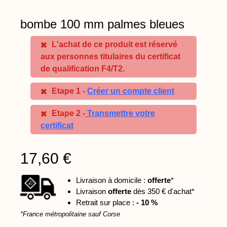
bombe 100 mm palmes bleues
L'achat de ce produit est réservé
aux personnes titulaires du certificat
de qualification F4/T2.
Etape 1 -
Créer un compte client
Etape 2 -
Transmettre votre
certificat
17,60 €
Livraison à domicile :
offerte
*
Livraison
offerte
dès 350 € d'achat*
Retrait sur place :
- 10 %
*France métropolitaine sauf Corse