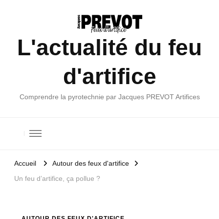
L'actualité du feu
d'artifice
Comprendre la pyrotechnie par Jacques PREVOT Artifices
Accueil
Autour des feux d'artifice
Un feu d’artifice, ça pollue ?
AUTOUR DES FEUX D'ARTIFICE