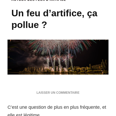
Un feu d’artifice, ça
pollue ?
SUR
LAISSER UN COMMENTAIRE
UN
FEU
C’est une question de plus en plus fréquente, et
D’ARTIFICE,
ÇA
elle est légitime.